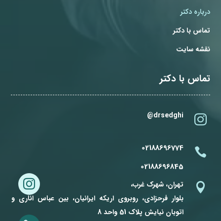
درباره دکتر
تماس با دکتر
نقشه سایت
تماس با دکتر
drsedghi@

02188696774

02188696845

تهران، شهرک غرب،

بلوار فرحزادی، روبروی اریکه ایرانیان، بین عباس اناری و
اتوبان نیایش پلاک 51 واحد 8